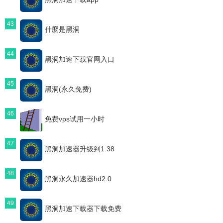
43
什麼是黑洞
44
黑洞加速下载官网入口
45
黑洞(永久免费)
46
免费vps试用一小时
47
黑洞加速器升级到1.38
48
黑洞永久加速器hd2.0
49
黑洞加速下载器下载免费