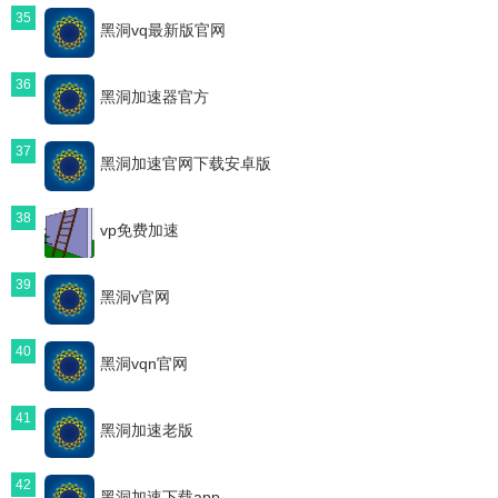
35
黑洞vq最新版官网
36
黑洞加速器官方
37
黑洞加速官网下载安卓版
38
vp免费加速
39
黑洞v官网
40
黑洞vqn官网
41
黑洞加速老版
42
黑洞加速下载app