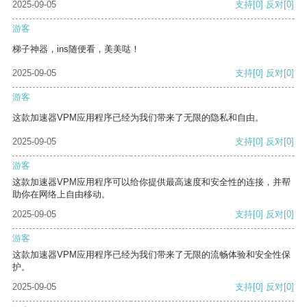
2025-09-05
支持
[0]
反对
[0]
游客
梯子神器，ins随便看，美美哒！
2025-09-05
支持
[0]
反对
[0]
游客
这款加速器VPM应用程序已经为我们带来了无限的隐私和自由。
2025-09-05
支持
[0]
反对
[0]
游客
这款加速器VPM应用程序可以给你提供最高速度和安全性的连接，并帮
助你在网络上自由移动。
2025-09-05
支持
[0]
反对
[0]
游客
这款加速器VPM应用程序已经为我们带来了无限的流畅体验和安全性保
护。
2025-09-05
支持
[0]
反对
[0]