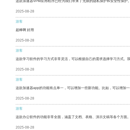
这款加速器VPM应用程序已经为我们带来了无限的隐私保护和安全性保护
2025-08-28
游客
超棒啊 好用
2025-08-28
游客
这款学习软件的学习方式非常灵活，可以根据自己的需求选择学习方式。
2025-08-28
游客
这款加速器app的功能有点单一，可以增加一些新功能。比如，可以增加
2025-08-28
游客
这款办公软件的功能非常全面，涵盖了文档、表格、演示文稿等各个方面
2025-08-28