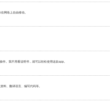
你在网络上自由移动。
操作。我不用看说明书，就可以轻松使用这款app。
找资料、翻译语言、编写代码等。