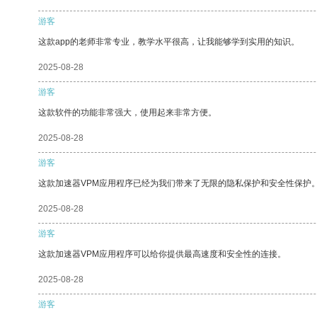
游客
这款app的老师非常专业，教学水平很高，让我能够学到实用的知识。
2025-08-28
游客
这款软件的功能非常强大，使用起来非常方便。
2025-08-28
游客
这款加速器VPM应用程序已经为我们带来了无限的隐私保护和安全性保护
2025-08-28
游客
这款加速器VPM应用程序可以给你提供最高速度和安全性的连接。
2025-08-28
游客