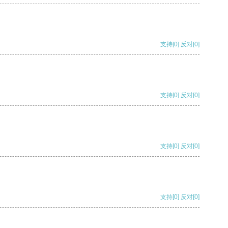
支持
[0]
反对
[0]
支持
[0]
反对
[0]
支持
[0]
反对
[0]
支持
[0]
反对
[0]