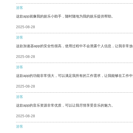
游客
这款app就像我的娱乐小助手，随时随地为我的娱乐提供帮助。
2025-08-28
游客
这款加速器app的安全性很高，使用过程中不会泄露个人信息，让我非常放
2025-08-28
游客
这款app的功能非常强大，可以满足我所有的工作需求，让我能够在工作
2025-08-28
游客
这款app的音乐资源非常优质，可以让我尽情享受音乐的魅力。
2025-08-28
游客