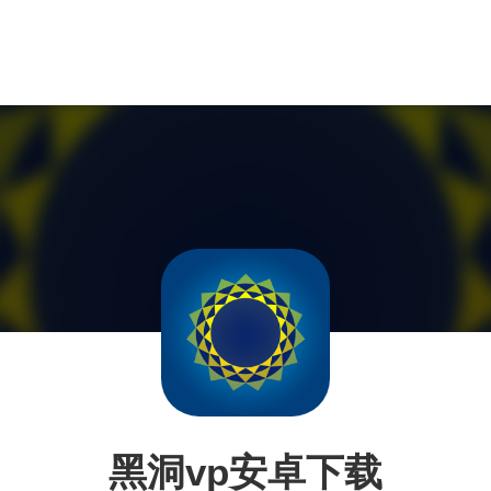
黑洞vp安卓下载