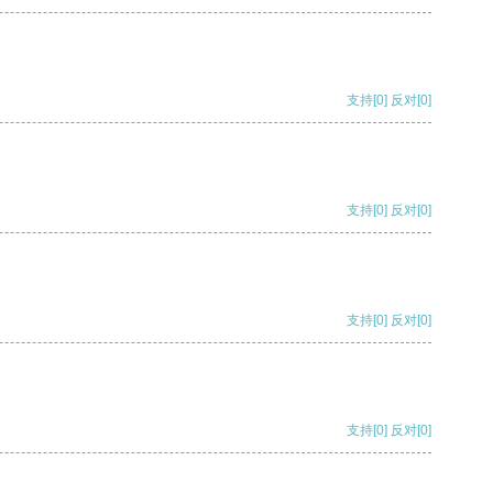
支持
[0]
反对
[0]
支持
[0]
反对
[0]
支持
[0]
反对
[0]
支持
[0]
反对
[0]