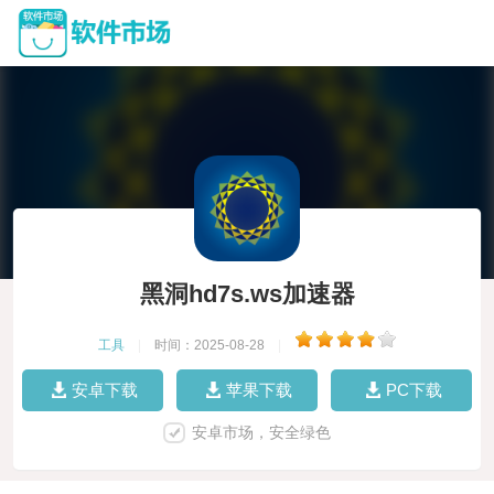
黑洞hd7s.ws加速器
工具
|
时间：2025-08-28
|
安卓下载
苹果下载
PC下载
安卓市场，安全绿色