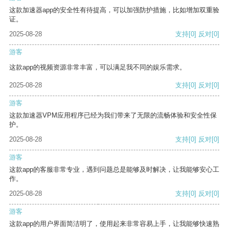
这款加速器app的安全性有待提高，可以加强防护措施，比如增加双重验
证。
2025-08-28
支持
[0]
反对
[0]
游客
这款app的视频资源非常丰富，可以满足我不同的娱乐需求。
2025-08-28
支持
[0]
反对
[0]
游客
这款加速器VPM应用程序已经为我们带来了无限的流畅体验和安全性保
护。
2025-08-28
支持
[0]
反对
[0]
游客
这款app的客服非常专业，遇到问题总是能够及时解决，让我能够安心工
作。
2025-08-28
支持
[0]
反对
[0]
游客
这款app的用户界面简洁明了，使用起来非常容易上手，让我能够快速熟