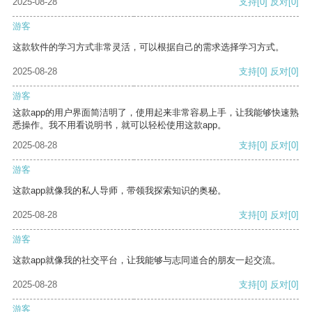
2025-08-28
支持
[0]
反对
[0]
游客
这款软件的学习方式非常灵活，可以根据自己的需求选择学习方式。
2025-08-28
支持
[0]
反对
[0]
游客
这款app的用户界面简洁明了，使用起来非常容易上手，让我能够快速熟
悉操作。我不用看说明书，就可以轻松使用这款app。
2025-08-28
支持
[0]
反对
[0]
游客
这款app就像我的私人导师，带领我探索知识的奥秘。
2025-08-28
支持
[0]
反对
[0]
游客
这款app就像我的社交平台，让我能够与志同道合的朋友一起交流。
2025-08-28
支持
[0]
反对
[0]
游客