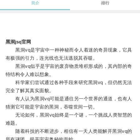
简介
排行
黑洞jsq官网
黑洞vq是宇宙中一种神秘而令人着迷的奇异现象，它具
有极强的引力，连光线也无法逃脱其吞噬。
黑洞vq似乎是宇宙的废弃物质堆积形成的，其内部的奇
特结构令人难以想象。
科学家们尝试通过各种手段来研究黑洞vq，但仍然无法
完全了解其真实面貌。
有人认为黑洞vq可能是通往另一个世界的通道，也有人
猜测它可能是宇宙的黑洞，吞噬世间一切。
无论如何，黑洞vq始终是一个谜，一个挑战人类智慧的
难题。
随着科技的不断进步，相信有一天人类能解开黑洞vq的
所有谜团，揭开宇宙奥秘的面纱。