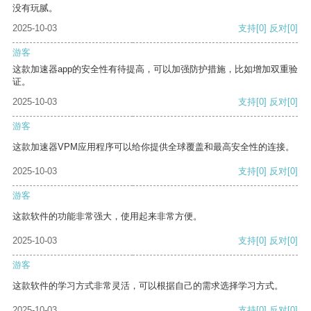
没有玩腻。
2025-10-03
支持
[0]
反对
[0]
游客
这款加速器app的安全性有待提高，可以加强防护措施，比如增加双重验
证。
2025-10-03
支持
[0]
反对
[0]
游客
这款加速器VPM应用程序可以给你提供全球覆盖和最高安全性的连接。
2025-10-03
支持
[0]
反对
[0]
游客
这款软件的功能非常强大，使用起来非常方便。
2025-10-03
支持
[0]
反对
[0]
游客
这款软件的学习方式非常灵活，可以根据自己的需求选择学习方式。
2025-10-03
支持
[0]
反对
[0]