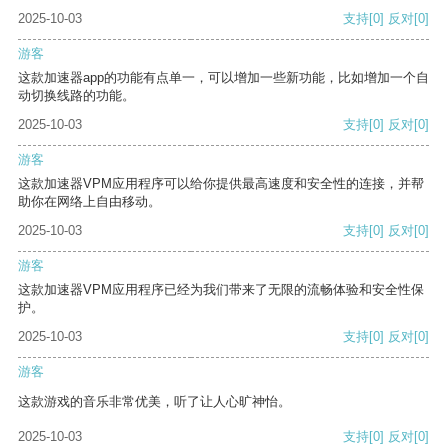
2025-10-03
支持
[0]
反对
[0]
游客
这款加速器app的功能有点单一，可以增加一些新功能，比如增加一个自
动切换线路的功能。
2025-10-03
支持
[0]
反对
[0]
游客
这款加速器VPM应用程序可以给你提供最高速度和安全性的连接，并帮
助你在网络上自由移动。
2025-10-03
支持
[0]
反对
[0]
游客
这款加速器VPM应用程序已经为我们带来了无限的流畅体验和安全性保
护。
2025-10-03
支持
[0]
反对
[0]
游客
这款游戏的音乐非常优美，听了让人心旷神怡。
2025-10-03
支持
[0]
反对
[0]