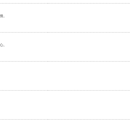
情。
心。