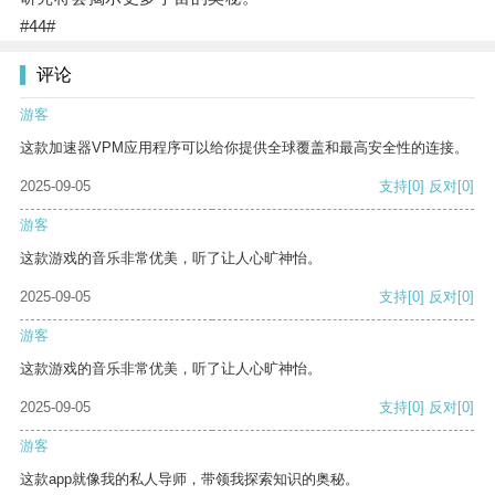
#44#
评论
游客
这款加速器VPM应用程序可以给你提供全球覆盖和最高安全性的连接。
2025-09-05
支持
[0]
反对
[0]
游客
这款游戏的音乐非常优美，听了让人心旷神怡。
2025-09-05
支持
[0]
反对
[0]
游客
这款游戏的音乐非常优美，听了让人心旷神怡。
2025-09-05
支持
[0]
反对
[0]
游客
这款app就像我的私人导师，带领我探索知识的奥秘。