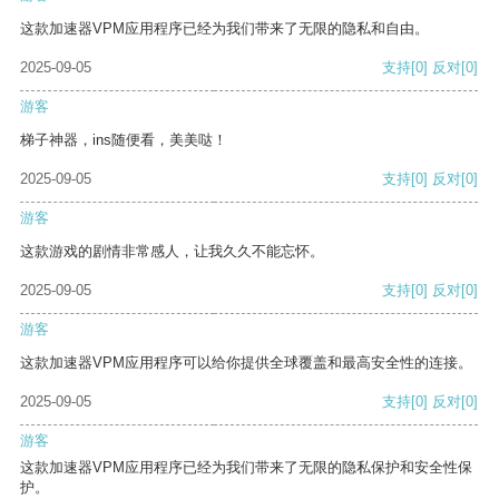
这款加速器VPM应用程序已经为我们带来了无限的隐私和自由。
2025-09-05
支持
[0]
反对
[0]
游客
梯子神器，ins随便看，美美哒！
2025-09-05
支持
[0]
反对
[0]
游客
这款游戏的剧情非常感人，让我久久不能忘怀。
2025-09-05
支持
[0]
反对
[0]
游客
这款加速器VPM应用程序可以给你提供全球覆盖和最高安全性的连接。
2025-09-05
支持
[0]
反对
[0]
游客
这款加速器VPM应用程序已经为我们带来了无限的隐私保护和安全性保
护。