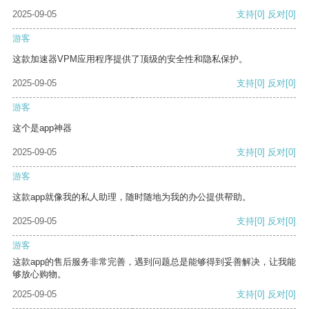
2025-09-05
支持
[0]
反对
[0]
游客
这款加速器VPM应用程序提供了顶级的安全性和隐私保护。
2025-09-05
支持
[0]
反对
[0]
游客
这个是app神器
2025-09-05
支持
[0]
反对
[0]
游客
这款app就像我的私人助理，随时随地为我的办公提供帮助。
2025-09-05
支持
[0]
反对
[0]
游客
这款app的售后服务非常完善，遇到问题总是能够得到妥善解决，让我能
够放心购物。
2025-09-05
支持
[0]
反对
[0]