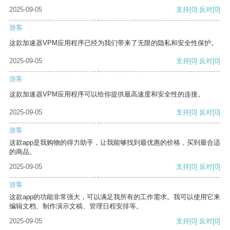
2025-09-05
支持
[0]
反对
[0]
游客
这款加速器VPM应用程序已经为我们带来了无限的隐私和安全性保护。
2025-09-05
支持
[0]
反对
[0]
游客
这款加速器VPM应用程序可以给你提供最高速度和安全性的连接。
2025-09-05
支持
[0]
反对
[0]
游客
这款app是我购物的得力助手，让我能够找到最优惠的价格，买到最合适
的商品。
2025-09-05
支持
[0]
反对
[0]
游客
这款app的功能非常强大，可以满足我所有的工作需求。我可以使用它来
编辑文档、制作演示文稿、管理日程安排等。
2025-09-05
支持
[0]
反对
[0]