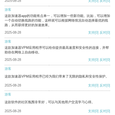
2025-08-28
支持
[0]
反对
[0]
游客
这款加速器app的功能有点单一，可以增加一些新功能。比如，可以增加
一个自动切换线路的功能，这样就可以根据网络情况自动选择最优的线
路，从而获得更好的加速效果。
2025-08-28
支持
[0]
反对
[0]
游客
这款加速器VPM应用程序可以给你提供最高速度和安全性的连接，并帮
助你在网络上自由移动。
2025-08-28
支持
[0]
反对
[0]
游客
这款加速器VPM应用程序已经为我们带来了无限的隐私和安全性保护。
2025-08-28
支持
[0]
反对
[0]
游客
这款软件的社区氛围非常好，可以与其他用户交流学习心得。
2025-08-28
支持
[0]
反对
[0]