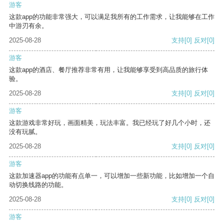
游客
这款app的功能非常强大，可以满足我所有的工作需求，让我能够在工作
中游刃有余。
2025-08-28
支持
[0]
反对
[0]
游客
这款app的酒店、餐厅推荐非常有用，让我能够享受到高品质的旅行体
验。
2025-08-28
支持
[0]
反对
[0]
游客
这款游戏非常好玩，画面精美，玩法丰富。我已经玩了好几个小时，还
没有玩腻。
2025-08-28
支持
[0]
反对
[0]
游客
这款加速器app的功能有点单一，可以增加一些新功能，比如增加一个自
动切换线路的功能。
2025-08-28
支持
[0]
反对
[0]
游客