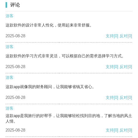
评论
游客
这款软件的设计非常人性化，使用起来非常舒服。
2025-08-28
支持
[0]
反对
[0]
游客
这款软件的学习方式非常灵活，可以根据自己的需求选择学习方式。
2025-08-28
支持
[0]
反对
[0]
游客
这款app就像我的财务顾问，让我能够省钱又省心。
2025-08-28
支持
[0]
反对
[0]
游客
这款app是我旅行的好帮手，让我能够轻松找到目的地，了解当地的风土
人情。
2025-08-28
支持
[0]
反对
[0]